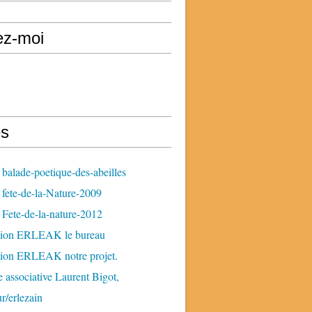
ez-moi
s
balade-poetique-des-abeilles
fete-de-la-Nature-2009
Fete-de-la-nature-2012
tion ERLEAK le bureau
tion ERLEAK notre projet.
 associative Laurent Bigot,
ur/erlezain