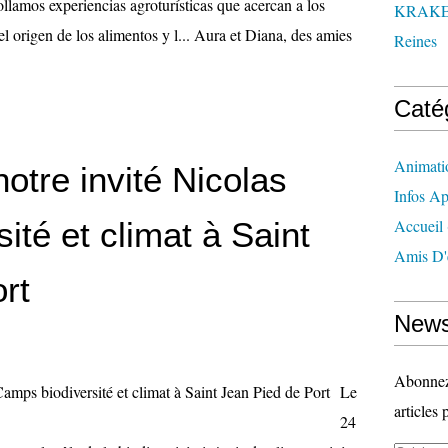
ollamos experiencias agroturísticas que acercan a los
KRAK
 el origen de los alimentos y l... Aura et Diana, des amies
Reines
Caté
Animati
otre invité Nicolas
Infos Ap
ité et climat à Saint
Accueil
Amis D'
rt
News
Abonnez-
Le
articles 
24