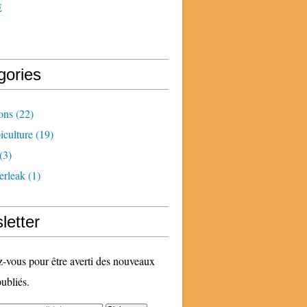
E
gories
ons
(22)
iculture
(19)
(3)
erleak
(1)
letter
vous pour être averti des nouveaux
publiés.