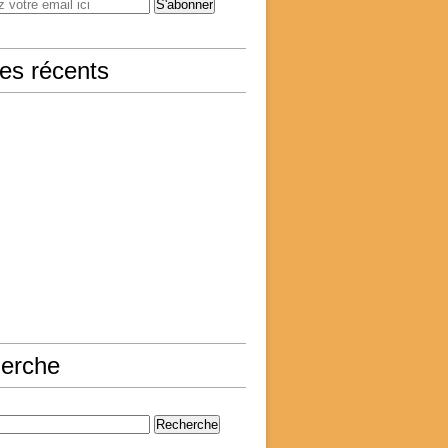
les récents
erche