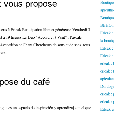
ak vous propose
Boutique
apicultr
Boutique
BEHOTE
erts à Erleak Participation libre et généreuse Vendredi 3
Erleak :
let à 19 heures Le Duo "Accord et à Vent“ : Pascale
la bouti
 Accordéon et Chant Chercheurs de sons et de sens, tous
Erleak e
vre...
Erleak 
erleak : 
erleak :
apiculte
pose du café
Dordog
erleak : 
erleak : 
gua es un espacio de inspiración y aprendizaje en el que
Erleak u