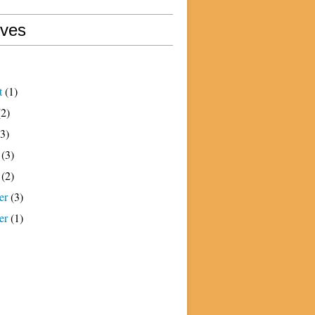
ives
t
(1)
2)
3)
(3)
(2)
er
(3)
er
(1)