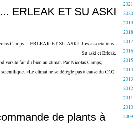
2021
 ... ERLEAK ET SU ASKI
2020
2019
2018
2017
Les associations
2016
Su aski et Erleak,
2015
iversité fait du bien au climat. Par Nicolas Camps,
2014
r scientifique. «Le climat ne se dérègle pas à cause du CO2
2013
2012
2011
2010
 commande de plants à
2009