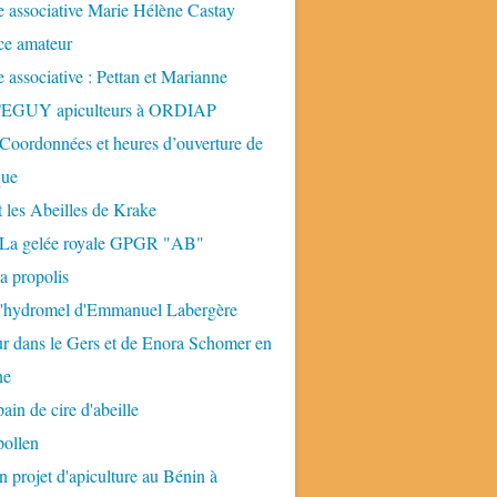
 associative Marie Hélène Castay
ice amateur
 associative : Pettan et Marianne
GUY apiculteurs à ORDIAP
 Coordonnées et heures d’ouverture de
que
t les Abeilles de Krake
: La gelée royale GPGR "AB"
la propolis
 l'hydromel d'Emmanuel Labergère
ur dans le Gers et de Enora Schomer en
ne
pain de cire d'abeille
pollen
n projet d'apiculture au Bénin à