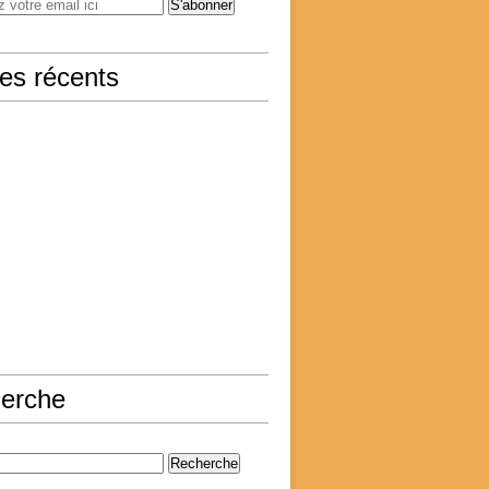
les récents
erche