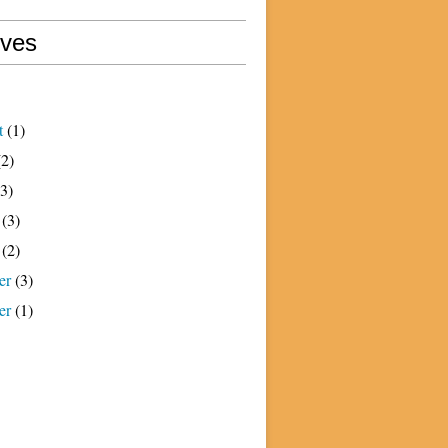
ives
t
(1)
2)
3)
(3)
(2)
er
(3)
er
(1)