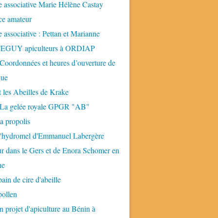
 associative Marie Hélène Castay
ice amateur
 associative : Pettan et Marianne
GUY apiculteurs à ORDIAP
 Coordonnées et heures d’ouverture de
que
t les Abeilles de Krake
: La gelée royale GPGR "AB"
la propolis
 l'hydromel d'Emmanuel Labergère
ur dans le Gers et de Enora Schomer en
ne
pain de cire d'abeille
pollen
n projet d'apiculture au Bénin à