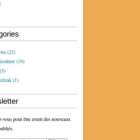
E
gories
ons
(22)
iculture
(19)
(3)
erleak
(1)
letter
vous pour être averti des nouveaux
publiés.