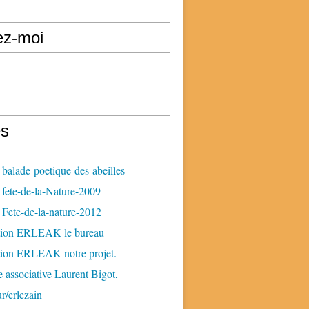
ez-moi
s
balade-poetique-des-abeilles
fete-de-la-Nature-2009
Fete-de-la-nature-2012
tion ERLEAK le bureau
tion ERLEAK notre projet.
 associative Laurent Bigot,
ur/erlezain