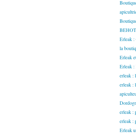
Boutique
apicultr
Boutique
BEHOTE
Erleak :
la bouti
Erleak e
Erleak 
erleak : 
erleak :
apiculte
Dordog
erleak : 
erleak : 
Erleak u