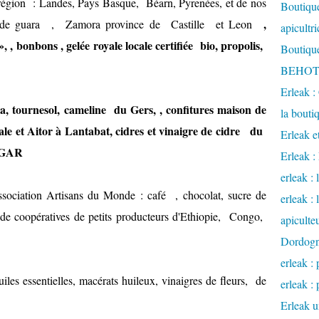
région : Landes, Pays Basque, Béarn, Pyrenées, et de nos
Boutique
,
rra de guara , Zamora province de Castille et Leon
apicultr
 , bonbons , gelée royale locale certifiée bio, propolis,
Boutique
BEHOTE
Erleak :
za, tournesol, cameline du Gers,
, confitures maison de
la bouti
le et Aitor à Lantabat, cidres et vinaigre de cidre du
Erleak e
ZTGAR
Erleak 
erleak : 
ssociation Artisans du Monde : café , chocolat, sucre de
erleak :
.. de coopératives de petits producteurs d'Ethiopie, Congo,
apiculte
Dordog
erleak : 
uiles essentielles, macérats huileux, vinaigres de fleurs, de
erleak : 
Erleak u