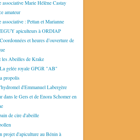
 associative Marie Hélène Castay
ice amateur
 associative : Pettan et Marianne
GUY apiculteurs à ORDIAP
 Coordonnées et heures d’ouverture de
que
t les Abeilles de Krake
: La gelée royale GPGR "AB"
la propolis
 l'hydromel d'Emmanuel Labergère
ur dans le Gers et de Enora Schomer en
ne
pain de cire d'abeille
pollen
n projet d'apiculture au Bénin à