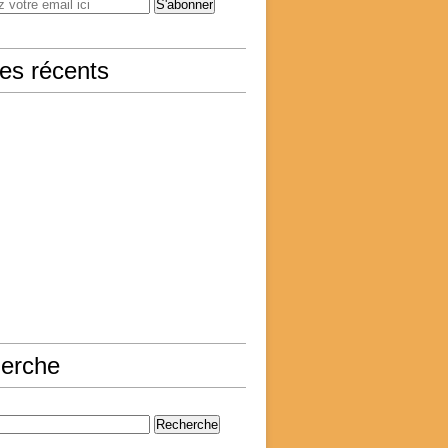
les récents
erche