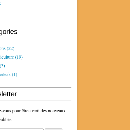
E
gories
ons
(22)
iculture
(19)
(3)
erleak
(1)
letter
vous pour être averti des nouveaux
publiés.