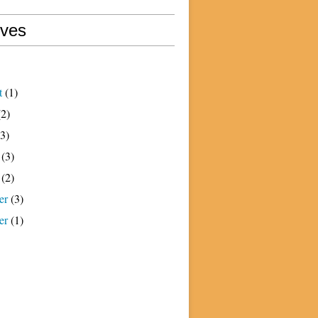
ives
t
(1)
2)
3)
(3)
(2)
er
(3)
er
(1)