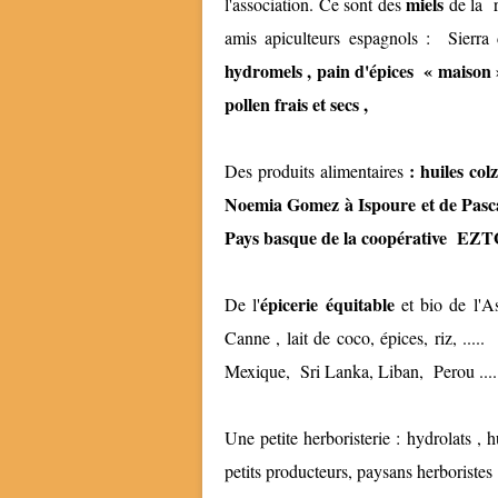
miels
l'association. Ce sont des
de la 
amis apiculteurs espagnols : Sie
hydromels , pain d'épices « maison »,
pollen frais et secs ,
: huiles col
Des produits alimentaires
Noemia Gomez à Ispoure et de Pasca
Pays basque de la coopérative E
épicerie équitable
De l'
et bio de l'A
Canne , lait de coco, épices, riz, ...
Mexique, Sri Lanka, Liban, Perou ....
Une petite herboristerie : hydrolats , h
petits producteurs, paysans herboristes