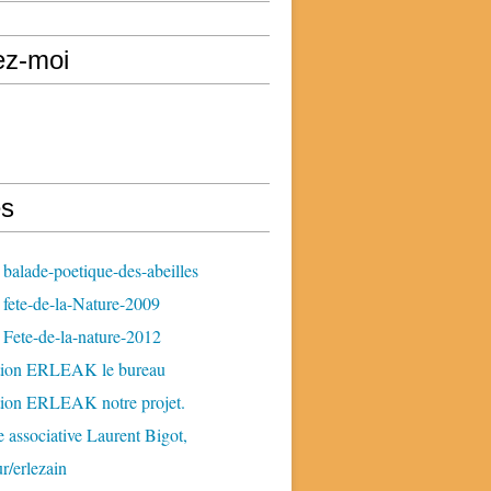
ez-moi
s
balade-poetique-des-abeilles
fete-de-la-Nature-2009
Fete-de-la-nature-2012
tion ERLEAK le bureau
tion ERLEAK notre projet.
 associative Laurent Bigot,
ur/erlezain