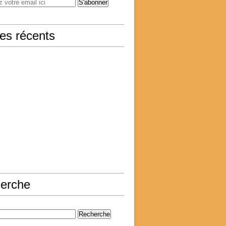
les récents
erche