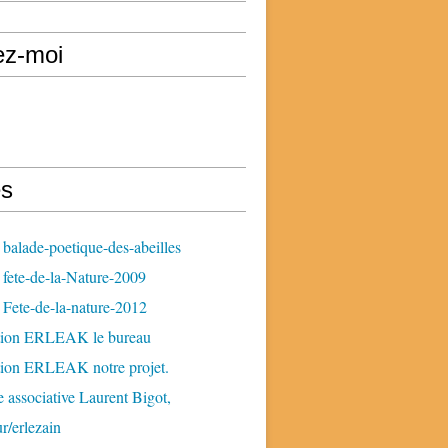
ez-moi
s
balade-poetique-des-abeilles
fete-de-la-Nature-2009
Fete-de-la-nature-2012
tion ERLEAK le bureau
tion ERLEAK notre projet.
 associative Laurent Bigot,
ur/erlezain