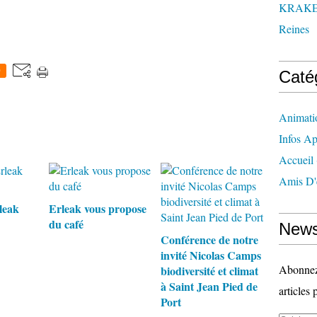
KRAK
Reines
0
Caté
Animati
Infos Ap
Accueil
Amis D'
leak
Erleak vous propose
du café
News
Conférence de notre
invité Nicolas Camps
Abonnez-
biodiversité et climat
à Saint Jean Pied de
articles 
Port