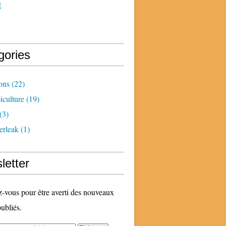
E
gories
ons
(22)
iculture
(19)
(3)
erleak
(1)
letter
vous pour être averti des nouveaux
publiés.