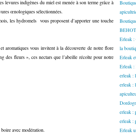
 les levures indigènes du miel est menée à son terme grâce à
Boutique
levures œnologiques sélectionnées.
apicultr
s mois, les hydromels vous proposent d’apporter une touche
Boutique
BEHOTE
Erleak :
 et aromatiques vous invitent à la découverte de notre flore
la bouti
g des fleurs », ces nectars que l’abeille récolte pour notre
Erleak e
Erleak 
erleak : 
erleak :
apiculte
Dordog
erleak : 
erleak : 
A boire avec modération.
Erleak u