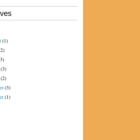
ives
t
(1)
2)
3)
(3)
(2)
er
(3)
er
(1)