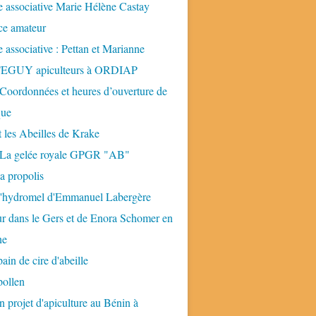
 associative Marie Hélène Castay
ice amateur
 associative : Pettan et Marianne
GUY apiculteurs à ORDIAP
 Coordonnées et heures d’ouverture de
que
t les Abeilles de Krake
: La gelée royale GPGR "AB"
la propolis
 l'hydromel d'Emmanuel Labergère
ur dans le Gers et de Enora Schomer en
ne
pain de cire d'abeille
pollen
n projet d'apiculture au Bénin à