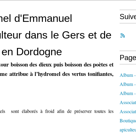
omel d'Emmanuel
Suiv
lteur dans le Gers et de
 en Dordogne
Page
tour boisson des dieux puis boisson des poètes et
e attribue à l’hydromel des vertus tonifiantes,
Album - 
Album - 
Album - 
Associa
els sont élaborés à froid afin de préserver toutes les
Associa
Boutique
apiculte