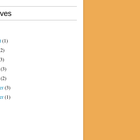
ives
t
(1)
2)
3)
(3)
(2)
er
(3)
er
(1)