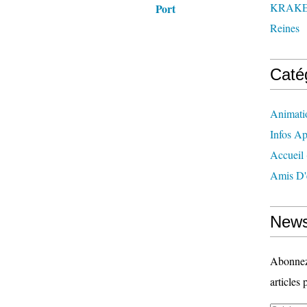
KRAK
Port
Reines
Caté
Animati
Infos Ap
Accueil
Amis D'
News
Abonnez-
articles 