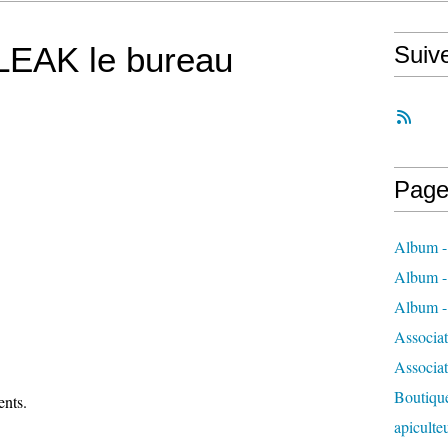
LEAK le bureau
Suiv
Page
Album - 
Album - 
Album - 
Associa
Associa
Boutique
ents.
apiculte