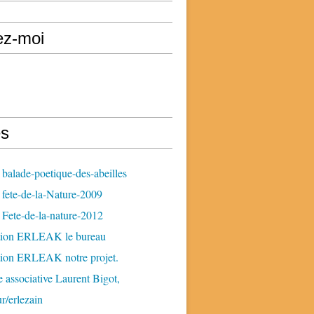
ez-moi
s
balade-poetique-des-abeilles
fete-de-la-Nature-2009
Fete-de-la-nature-2012
tion ERLEAK le bureau
tion ERLEAK notre projet.
 associative Laurent Bigot,
ur/erlezain