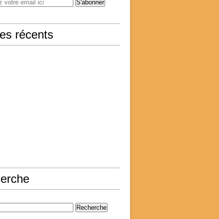
les récents
erche