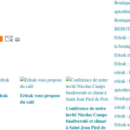
Boutique
apicultr
Boutique
BEHOTE
Erleak :
0
la bouti
Erleak e
Erleak 
erleak : 
erleak :
apiculte
leak
Erleak vous propose
Dordog
du café
erleak : 
Conférence de notre
invité Nicolas Camps
erleak : 
biodiversité et climat
Erleak u
à Saint Jean Pied de