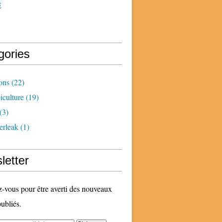
E
gories
ons
(22)
iculture
(19)
(3)
erleak
(1)
letter
vous pour être averti des nouveaux
publiés.