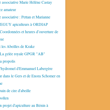
 associative Marie Hélène Castay
ice amateur
 associative : Pettan et Marianne
GUY apiculteurs à ORDIAP
 Coordonnées et heures d’ouverture de
que
t les Abeilles de Krake
: La gelée royale GPGR "AB"
la propolis
 l'hydromel d'Emmanuel Labergère
ur dans le Gers et de Enora Schomer en
ne
pain de cire d'abeille
pollen
n projet d'apiculture au Bénin à