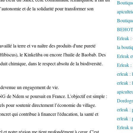
Boutique
 l’autonomie et de la solidarité pour transformer son
apicultr
Boutique
BEHOTE
Erleak :
availlé la terre et vu naître des produits d'une pureté
la bouti
(Hibiscus), le Kinkeliba ou encore l'huile de Baobab. Des
Erleak e
oduit chimique, dans le respect absolu de la biodiversité.
Erleak 
erleak : 
erleak :
t devenue un engagement de vie.
apiculte
G de Ndem se poursuit en France. L'objectif est simple :
Dordog
rels pour soutenir directement l’économie du village.
erleak : 
cret qui contribue à financer l'éducation, la santé et
erleak : 
Erleak u
hel et notre région me tient profondément à cœur. C'est