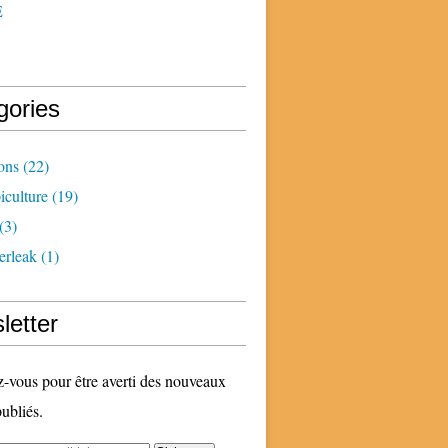
E
gories
ons
(22)
iculture
(19)
(3)
erleak
(1)
letter
vous pour être averti des nouveaux
publiés.