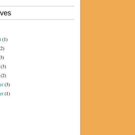
ives
t
(1)
2)
3)
(3)
(2)
er
(3)
er
(1)