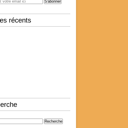
les récents
erche