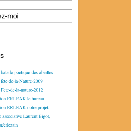
ez-moi
s
balade-poetique-des-abeilles
fete-de-la-Nature-2009
Fete-de-la-nature-2012
tion ERLEAK le bureau
tion ERLEAK notre projet.
 associative Laurent Bigot,
ur/erlezain