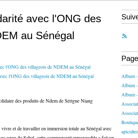
idarité avec l'ONG des
Suiv
NDEM au Sénégal
Page
Album - 
Album - 
Album - 
solidaire des produits de Ndem de Sérigne Niang
Associa
Associa
Boutique
e vivre et de travailler en immersion totale au Sénégal avec
apiculte
au cœur du Sahel, cette communauté remarquable a fait un