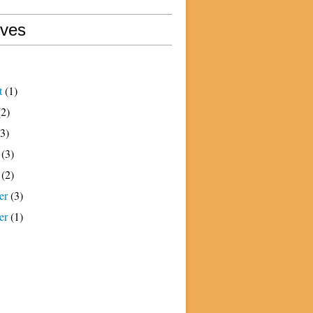
ives
t
(1)
2)
3)
(3)
(2)
er
(3)
er
(1)