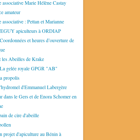
 associative Marie Hélène Castay
ice amateur
 associative : Pettan et Marianne
GUY apiculteurs à ORDIAP
 Coordonnées et heures d’ouverture de
que
t les Abeilles de Krake
: La gelée royale GPGR "AB"
la propolis
 l'hydromel d'Emmanuel Labergère
ur dans le Gers et de Enora Schomer en
ne
pain de cire d'abeille
pollen
n projet d'apiculture au Bénin à