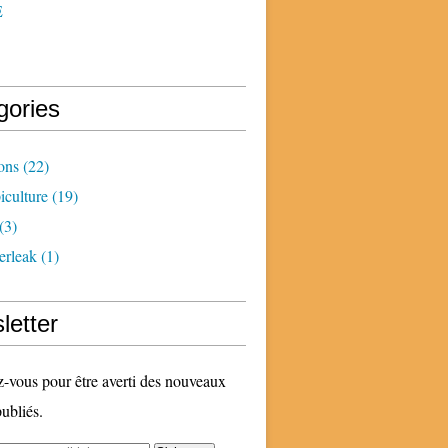
E
gories
ons
(22)
iculture
(19)
(3)
erleak
(1)
letter
vous pour être averti des nouveaux
publiés.