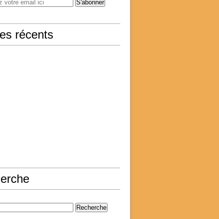
les récents
erche