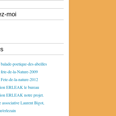
ez-moi
s
balade-poetique-des-abeilles
fete-de-la-Nature-2009
Fete-de-la-nature-2012
tion ERLEAK le bureau
tion ERLEAK notre projet.
 associative Laurent Bigot,
ur/erlezain