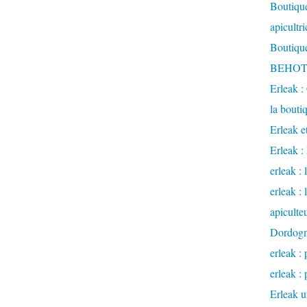
Boutique
apicultr
Boutique
BEHOTE
Erleak :
la bouti
Erleak e
Erleak 
erleak : 
erleak :
apiculte
Dordog
erleak : 
erleak : 
Erleak u