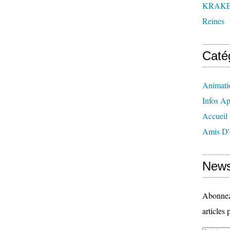
KRAK
Reines
Caté
Animati
Infos Ap
Accueil
Amis D'
News
Abonnez-
articles 