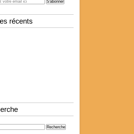
les récents
erche