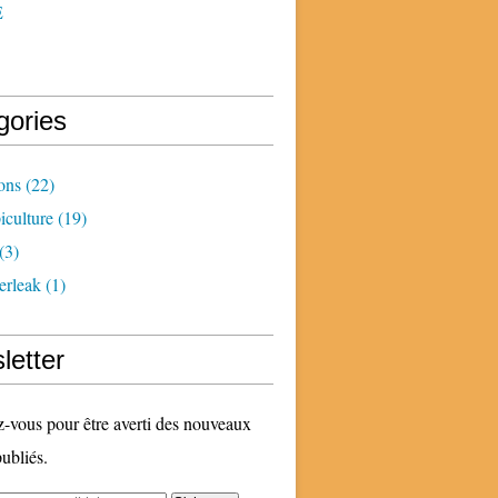
E
gories
ons
(22)
iculture
(19)
(3)
erleak
(1)
letter
vous pour être averti des nouveaux
publiés.