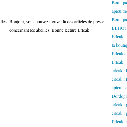
Boutique
apicultr
Boutique
Bonjour, vous pouvez trouver là des articles de presse
BEHOTE
concernant les abeilles. Bonne lecture Erleak
Erleak :
la bouti
Erleak e
Erleak 
erleak : 
erleak :
apiculte
Dordog
erleak : 
erleak : 
Erleak u