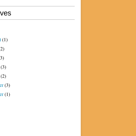
ives
t
(1)
2)
3)
(3)
(2)
er
(3)
er
(1)