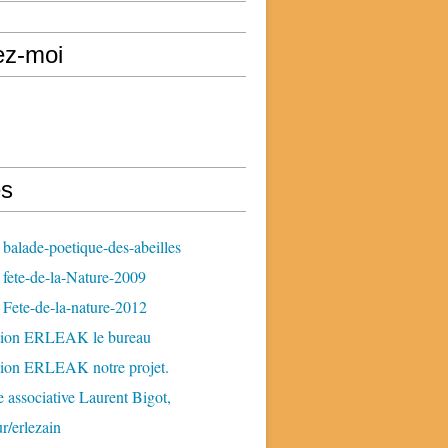
ez-moi
s
balade-poetique-des-abeilles
fete-de-la-Nature-2009
Fete-de-la-nature-2012
tion ERLEAK le bureau
tion ERLEAK notre projet.
 associative Laurent Bigot,
ur/erlezain