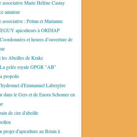
 associative Marie Hélène Castay
ice amateur
 associative : Pettan et Marianne
GUY apiculteurs à ORDIAP
 Coordonnées et heures d’ouverture de
que
t les Abeilles de Krake
: La gelée royale GPGR "AB"
la propolis
 l'hydromel d'Emmanuel Labergère
ur dans le Gers et de Enora Schomer en
ne
pain de cire d'abeille
pollen
n projet d'apiculture au Bénin à