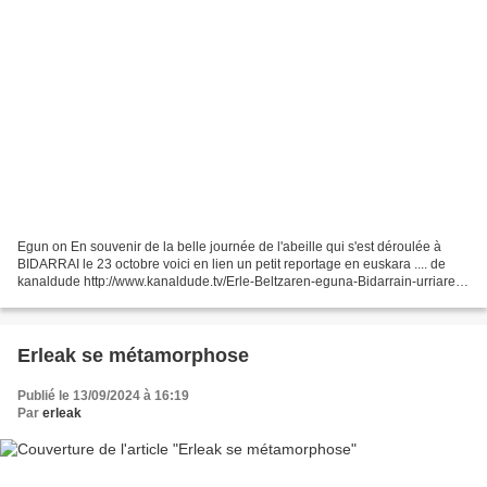
Egun on En souvenir de la belle journée de l'abeille qui s'est déroulée à
BIDARRAI le 23 octobre voici en lien un petit reportage en euskara .... de
kanaldude http://www.kanaldude.tv/Erle-Beltzaren-eguna-Bidarrain-urriaren-
23a_v4546.html Une petite annonce...
Erleak se métamorphose
Publié le 13/09/2024 à 16:19
Par
erleak