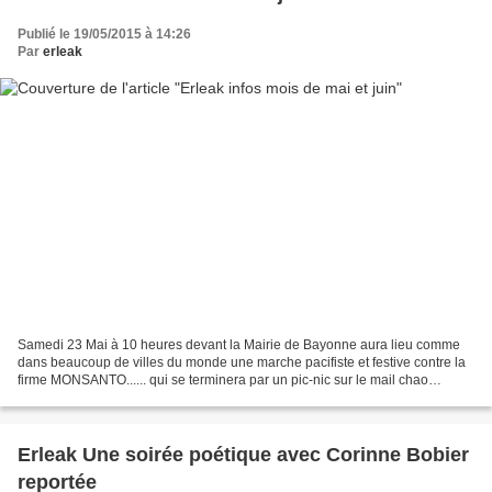
Publié le 19/05/2015 à 14:26
Par
erleak
Samedi 23 Mai à 10 heures devant la Mairie de Bayonne aura lieu comme
dans beaucoup de villes du monde une marche pacifiste et festive contre la
firme MONSANTO...... qui se terminera par un pic-nic sur le mail chao
pelletier après avoir déambulé dans...
Erleak Une soirée poétique avec Corinne Bobier
reportée