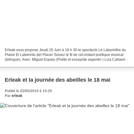
Erleak vous propose Jeudi 20 Juin à 19 h 30 le spectacle Le Labyrinthe du
Plaisir El Laberinto del Placer Suivez le fil de cet instant poétique musical
(bilingue). Avec: Miguel Espejo (Poète et essayiste argentin ) Liza Callaert
(Alto) Teresa de Galice...
Erleak et la journée des abeilles le 18 mai
Publié le 02/05/2019 à 15:26
Par
erleak