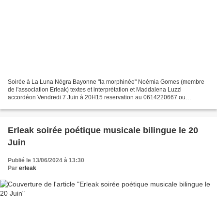
Soirée à La Luna Négra Bayonne "la morphinée" Noémia Gomes (membre
de l'association Erleak) textes et interprétation et Maddalena Luzzi
accordéon Vendredi 7 Juin à 20H15 reservation au 0614220667 ou
lagrangeauxloups64@free.fr Soirée Colombienne Mercredi...
Erleak soirée poétique musicale bilingue le 20
Juin
Publié le 13/06/2024 à 13:30
Par
erleak