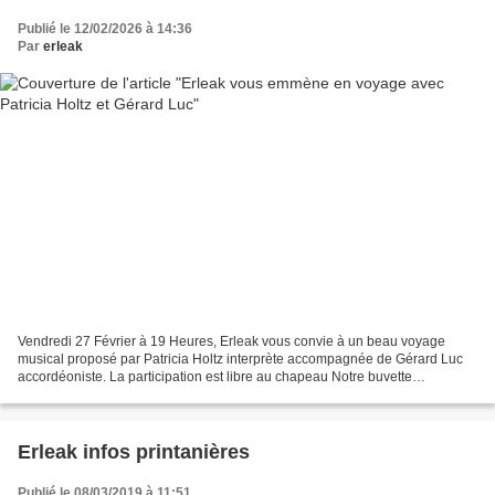
Publié le 12/02/2026 à 14:36
Par
erleak
Vendredi 27 Février à 19 Heures, Erleak vous convie à un beau voyage
musical proposé par Patricia Holtz interprète accompagnée de Gérard Luc
accordéoniste. La participation est libre au chapeau Notre buvette
associative sera ouverte, l'adhésion à l'association...
Erleak infos printanières
Publié le 08/03/2019 à 11:51