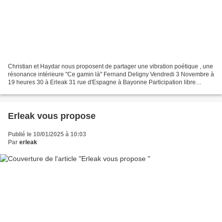
Christian et Haydar nous proposent de partager une vibration poétique , une
résonance intérieure "Ce gamin là" Fernand Deligny Vendredi 3 Novembre à
19 heures 30 à Erleak 31 rue d'Espagne à Bayonne Participation libre
Plantations de haies à Schiltenea...
Erleak vous propose
Publié le 10/01/2025 à 10:03
Par
erleak