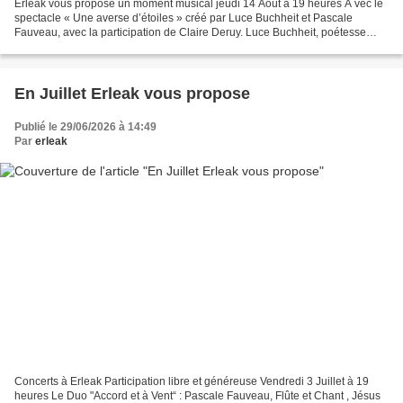
Erleak vous propose un moment musical jeudi 14 Août à 19 heures A vec le
spectacle « Une averse d’étoiles » créé par Luce Buchheit et Pascale
Fauveau, avec la participation de Claire Deruy. Luce Buchheit, poétesse
délicate et sensible, aussi fragile qu’une...
En Juillet Erleak vous propose
Publié le 29/06/2026 à 14:49
Par
erleak
Concerts à Erleak Participation libre et généreuse Vendredi 3 Juillet à 19
heures Le Duo "Accord et à Vent“ : Pascale Fauveau, Flûte et Chant , Jésus