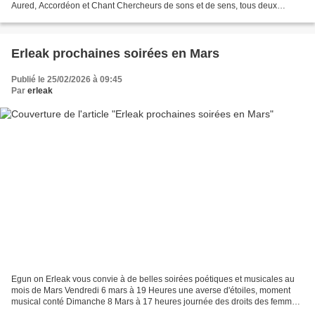
Aured, Accordéon et Chant Chercheurs de sons et de sens, tous deux
sensibles à la transformation du vivre...
Erleak prochaines soirées en Mars
Publié le 25/02/2026 à 09:45
Par
erleak
Egun on Erleak vous convie à de belles soirées poétiques et musicales au
mois de Mars Vendredi 6 mars à 19 Heures une averse d'étoiles, moment
musical conté Dimanche 8 Mars à 17 heures journée des droits des femmes,
Les passagères du vent poésie et musique...