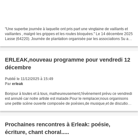
"Une superbe journée à laquelle ont pris part une vingtaine de vaillants et
vaillantes , malgré les grippes et les routes bloquées." Le 14 décembre 2025
Lasse (64220). Journée de plantation organisée par les associations Su aski
https://suaski.wordpress.com/...
ERLEAK,nouveau programme pour vendredi 12
décembre
Publié le 11/12/2025 à 15:49
Par
erleak
Bonjour à toutes et à tous, malheureusement,l'évènement prévu ce vendredi
est annulé car notre artiste est malade.Pour le remplacer,nous organisons
une petite scène ouverte composée de poésies,de musique,et de discutions
à 19h.Nous vous proposons de nous...
Prochaines rencontres à Erleak: poésie,
écriture, chant choral.....