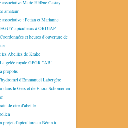
 associative Marie Hélène Castay
ice amateur
 associative : Pettan et Marianne
GUY apiculteurs à ORDIAP
 Coordonnées et heures d’ouverture de
que
t les Abeilles de Krake
: La gelée royale GPGR "AB"
la propolis
 l'hydromel d'Emmanuel Labergère
ur dans le Gers et de Enora Schomer en
ne
pain de cire d'abeille
pollen
n projet d'apiculture au Bénin à