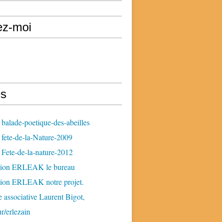
ez-moi
s
balade-poetique-des-abeilles
fete-de-la-Nature-2009
Fete-de-la-nature-2012
tion ERLEAK le bureau
tion ERLEAK notre projet.
 associative Laurent Bigot,
ur/erlezain