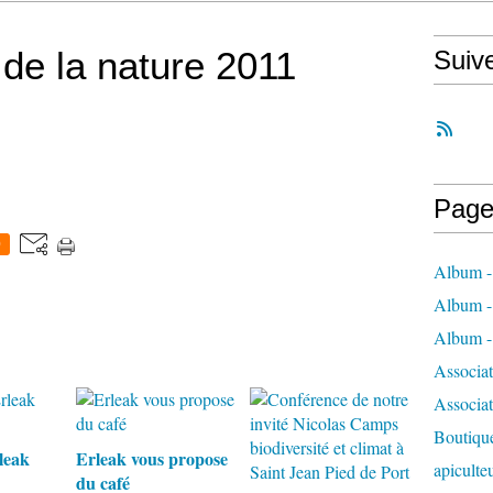
e de la nature 2011
Suiv
Page
0
Album - 
Album - 
Album - 
Associa
Associa
Boutique
leak
Erleak vous propose
apiculte
du café