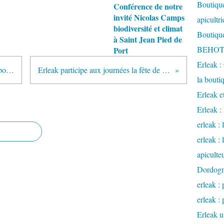
Boutique
Conférence de notre
invité Nicolas Camps
apicultr
biodiversité et climat
Boutique
à Saint Jean Pied de
BEHOTE
Port
Erleak :
Programme des activités d'erleak pour 2011
Erleak participe aux journées la fête de la nature
la bouti
Erleak e
Erleak 
erleak : 
erleak :
apiculte
Dordog
erleak : 
erleak : 
Erleak u