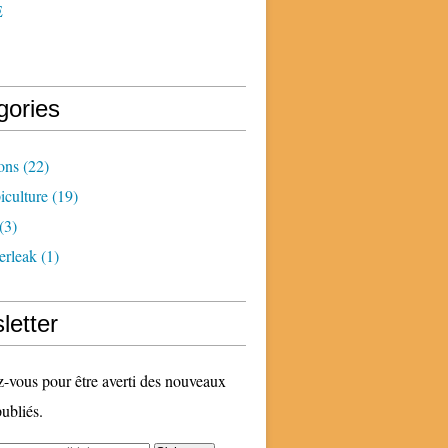
E
gories
ons
(22)
iculture
(19)
(3)
erleak
(1)
letter
vous pour être averti des nouveaux
publiés.