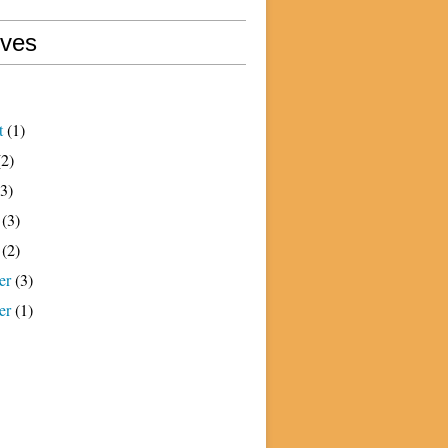
ives
t
(1)
2)
3)
(3)
(2)
er
(3)
er
(1)