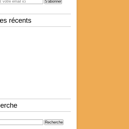
les récents
erche