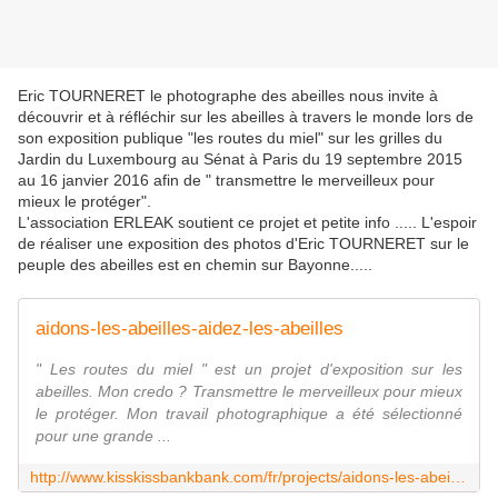
Eric TOURNERET le photographe des abeilles nous invite à
découvrir et à réfléchir sur les abeilles à travers le monde lors de
son exposition publique "les routes du miel" sur les grilles du
Jardin du Luxembourg au Sénat à Paris du 19 septembre 2015
au 16 janvier 2016 afin de " transmettre le merveilleux pour
mieux le protéger".
L'association ERLEAK soutient ce projet et petite info ..... L'espoir
de réaliser une exposition des photos d'Eric TOURNERET sur le
peuple des abeilles est en chemin sur Bayonne.....
aidons-les-abeilles-aidez-les-abeilles
" Les routes du miel " est un projet d'exposition sur les
abeilles. Mon credo ? Transmettre le merveilleux pour mieux
le protéger. Mon travail photographique a été sélectionné
pour une grande ...
http://www.kisskissbankbank.com/fr/projects/aidons-les-abeilles-aidez-les-abeilles?utm_campaign=after_payment_email&utm_medium=email&utm_source=user_mailer