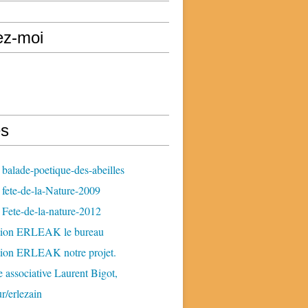
ez-moi
s
balade-poetique-des-abeilles
fete-de-la-Nature-2009
Fete-de-la-nature-2012
tion ERLEAK le bureau
tion ERLEAK notre projet.
 associative Laurent Bigot,
ur/erlezain