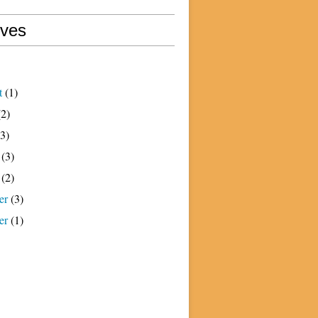
ives
t
(1)
2)
3)
(3)
(2)
er
(3)
er
(1)