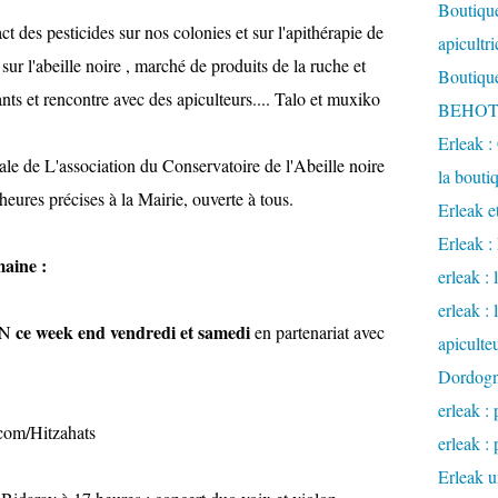
Boutique
 des pesticides sur nos colonies et sur l'apithérapie de
apicultr
ur l'abeille noire , marché de produits de la ruche et
Boutique
nts et rencontre avec des apiculteurs.... Talo et muxiko
BEHOTE
Erleak :
e de L'association du Conservatoire de l'Abeille noire
la bouti
res précises à la Mairie, ouverte à tous.
Erleak e
Erleak 
maine :
erleak : 
erleak :
ce week end vendredi et samedi
EN
en partenariat avec
apiculte
Dordog
erleak : 
com/Hitzahats
erleak : 
Erleak u