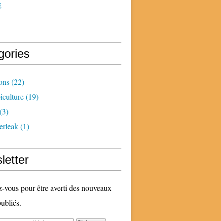
E
gories
ons
(22)
iculture
(19)
(3)
erleak
(1)
letter
vous pour être averti des nouveaux
publiés.