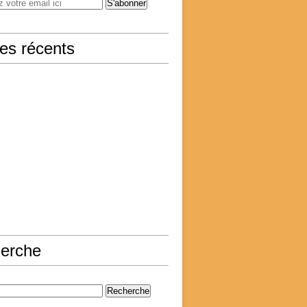
les récents
erche