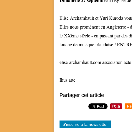
Dimanche 27 septembre
à l'Eglise de
Elise Archambault et Yuri Kuroda vous
Elles nous promènent en Angleterre - d
le XXème siècle - en passant par des d
touche de musique irlandaise ! ENT
elise-archambault.com association acte
Ikus arte
Partager cet article
Re
S'inscrire à la newsletter