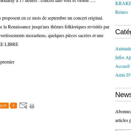
 Bidaray à 17 heures : concert duo voix et violon .....
KRAK
Reines
 proposent en ce mois de septembre un concert original.
e la Renaissance jusqu'aux thèmes folkloriques revisités par
Caté
ivertissements mozartiens, quelques pièces sacrées et une
REE LIBRE
Animati
Infos Ap
 premier
Accueil
Amis D'
News
post
0
Abonnez-
articles 