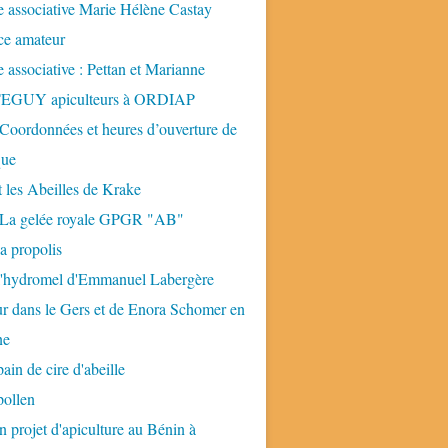
 associative Marie Hélène Castay
ice amateur
 associative : Pettan et Marianne
GUY apiculteurs à ORDIAP
 Coordonnées et heures d’ouverture de
que
t les Abeilles de Krake
: La gelée royale GPGR "AB"
la propolis
 l'hydromel d'Emmanuel Labergère
ur dans le Gers et de Enora Schomer en
ne
pain de cire d'abeille
pollen
n projet d'apiculture au Bénin à