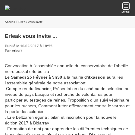
MENU
Accueil
» Erleak vous invite ...
Erleak vous invite ...
Publié le 10/02/2017 à 18:55
Par
erleak
Convocation à l'assemblée annuelle du conservatoire de l'abeille
noire euskal erle beltza
Le
Samedi 25 Février à 9h30
à la mairie d
'itxassou
aura lieu
l'assemblée générale de notre association:
Compte rendu financier, Présentation du schéma de sélection au
niveau du pays basque et recherche de volontaires pour
participer au testages de reines, Proposition d'un suivi vétérinaire
pour les ruchers, Comment lutter efficacement contre le varroa et
la perte des colonies
. Erle beltzaren eguna : bilan et inscription pour la nouvelle
édition 2017 à Bidarray
. Formation de mai pour apprendre les différentes techniques de
fabrication d'essaims. Point sur les ruchers d'itxassou et