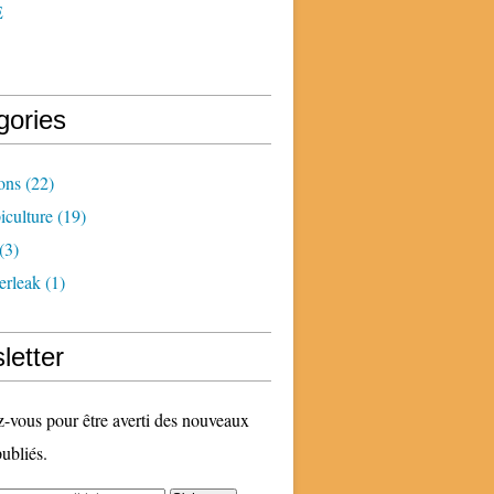
E
gories
ons
(22)
iculture
(19)
(3)
erleak
(1)
letter
vous pour être averti des nouveaux
publiés.