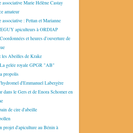
 associative Marie Hélène Castay
ice amateur
 associative : Pettan et Marianne
GUY apiculteurs à ORDIAP
 Coordonnées et heures d’ouverture de
que
t les Abeilles de Krake
: La gelée royale GPGR "AB"
la propolis
 l'hydromel d'Emmanuel Labergère
ur dans le Gers et de Enora Schomer en
ne
pain de cire d'abeille
pollen
n projet d'apiculture au Bénin à