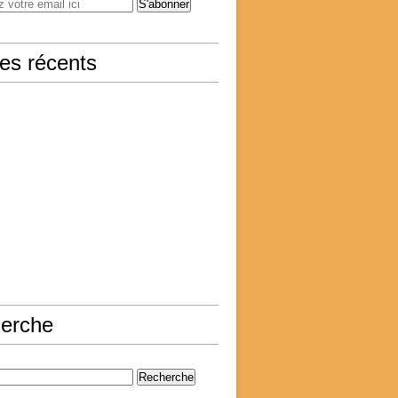
les récents
erche