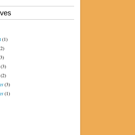
ives
t
(1)
2)
3)
(3)
(2)
er
(3)
er
(1)