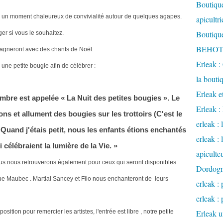
Boutique
ns un moment chaleureux de convivialité autour de quelques agapes.
apicultr
Boutique
er si vous le souhaitez.
BEHOTE
pagneront avec des chants de Noël.
Erleak :
e petite bougie afin de célébrer :
la bouti
Erleak e
mbre est appelée « La Nuit des petites bougies ». Le
Erleak 
ons et allument des bougies sur les trottoirs (C'est le
erleak : 
 Quand j'étais petit, nous les enfants étions enchantés
erleak :
célébraient la lumière de la Vie. »
apiculte
us nous retrouverons également pour ceux qui seront disponibles
Dordog
rue Maubec .
Martial Sancey et Filo nous enchanteront de leurs
erleak : 
erleak : 
ition pour remercier les artistes, l'entrée est libre , notre petite
Erleak u