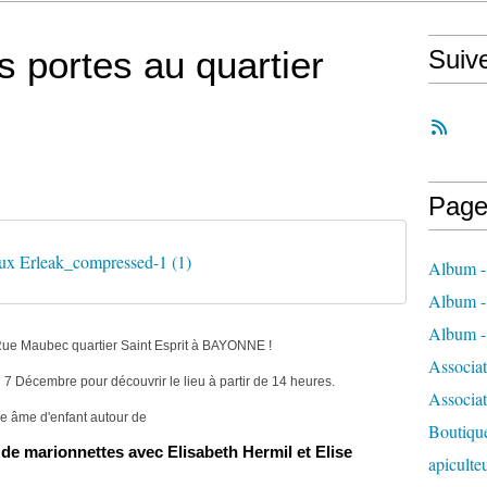
s portes au quartier
Suiv
Page
ux Erleak_compressed-1 (1)
Album - 
Album - 
Album - 
 Rue Maubec quartier Saint Esprit à BAYONNE !
Associa
 7 Décembre
pour découvrir le lieu à partir de 14 heures.
Associa
re âme d'enfant autour de
Boutique
 de marionnettes avec Elisabeth Hermil et Elise
apiculte