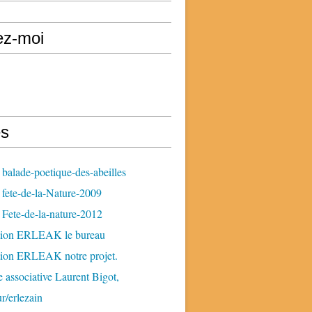
ez-moi
s
balade-poetique-des-abeilles
fete-de-la-Nature-2009
Fete-de-la-nature-2012
tion ERLEAK le bureau
tion ERLEAK notre projet.
 associative Laurent Bigot,
ur/erlezain