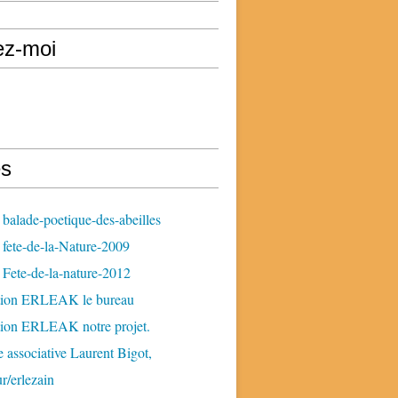
ez-moi
s
balade-poetique-des-abeilles
fete-de-la-Nature-2009
Fete-de-la-nature-2012
tion ERLEAK le bureau
tion ERLEAK notre projet.
 associative Laurent Bigot,
ur/erlezain