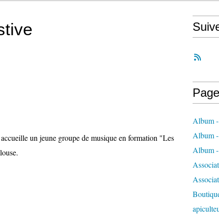
stive
Suiv
Page
Album - 
Album - 
 accueille un jeune groupe de musique en formation "Les
Album - 
louse.
Associa
Associa
Boutique
apiculte