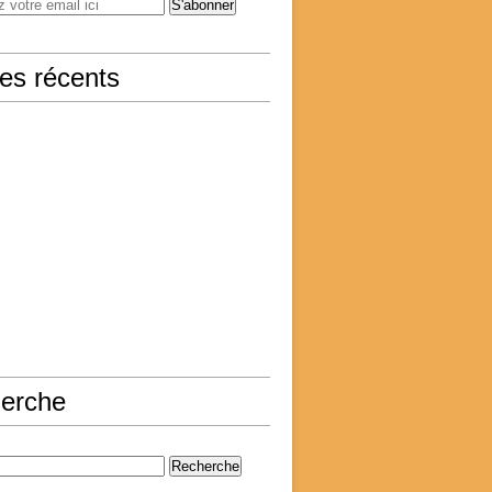
les récents
erche