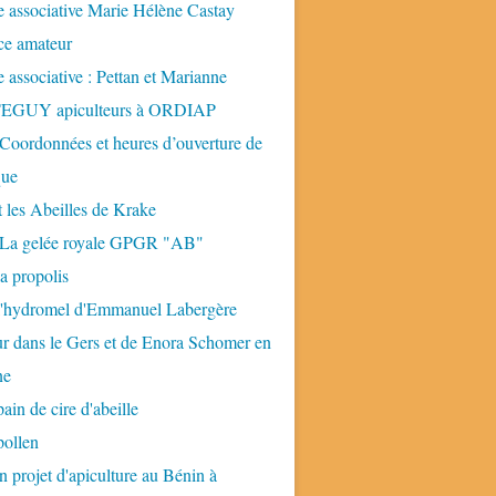
 associative Marie Hélène Castay
ice amateur
 associative : Pettan et Marianne
GUY apiculteurs à ORDIAP
 Coordonnées et heures d’ouverture de
que
t les Abeilles de Krake
: La gelée royale GPGR "AB"
la propolis
 l'hydromel d'Emmanuel Labergère
ur dans le Gers et de Enora Schomer en
ne
pain de cire d'abeille
pollen
n projet d'apiculture au Bénin à