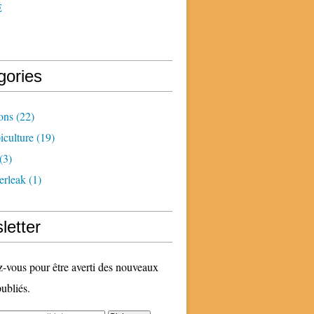
E
gories
ons
(22)
iculture
(19)
(3)
erleak
(1)
letter
vous pour être averti des nouveaux
publiés.