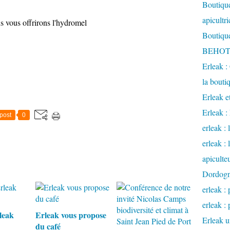
Boutique
apicultr
us vous offrirons l'hydromel
Boutique
BEHOTE
Erleak :
la bouti
Erleak e
Erleak 
post
0
erleak : 
erleak :
apiculte
Dordog
erleak : 
erleak : 
leak
Erleak vous propose
Erleak u
du café