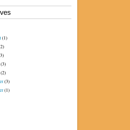
ives
t
(1)
2)
3)
(3)
(2)
er
(3)
er
(1)