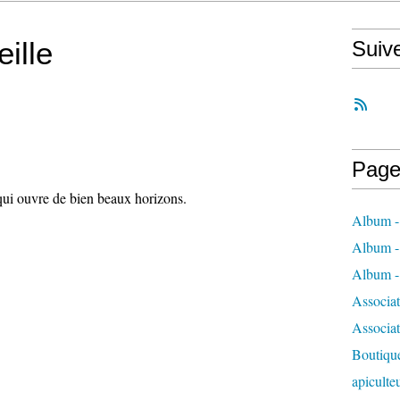
ille
Suiv
Page
qui ouvre de bien beaux horizons.
Album - 
Album - 
Album - 
Associa
Associa
Boutique
apiculte