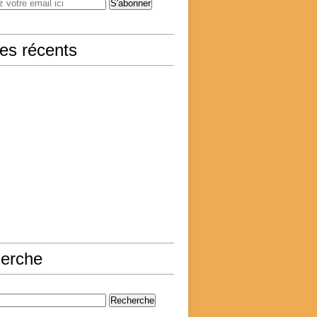
les récents
erche