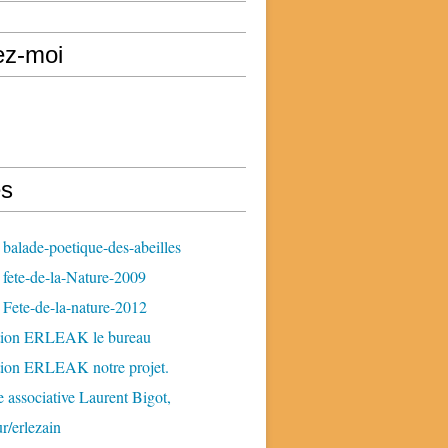
ez-moi
s
balade-poetique-des-abeilles
fete-de-la-Nature-2009
Fete-de-la-nature-2012
tion ERLEAK le bureau
tion ERLEAK notre projet.
 associative Laurent Bigot,
ur/erlezain