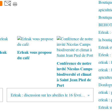
Boutique
0
apicultr
Boutique
BEHOTE
Erleak :
la bouti
Erleak e
leak
Erleak vous propose
Erleak 
du café
erleak : 
Conférence de notre
invité Nicolas Camps
erleak :
biodiversité et climat
apiculte
à Saint Jean Pied de
Dordog
Port
erleak : 
Erleak : discussion sur les abeilles le 16 février 2012
erleak : 
Erleak u