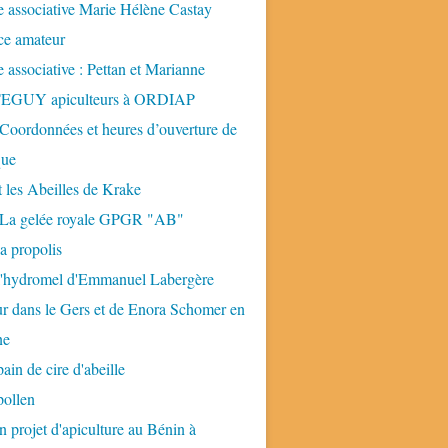
 associative Marie Hélène Castay
ice amateur
 associative : Pettan et Marianne
GUY apiculteurs à ORDIAP
 Coordonnées et heures d’ouverture de
que
t les Abeilles de Krake
: La gelée royale GPGR "AB"
la propolis
 l'hydromel d'Emmanuel Labergère
ur dans le Gers et de Enora Schomer en
ne
pain de cire d'abeille
pollen
n projet d'apiculture au Bénin à