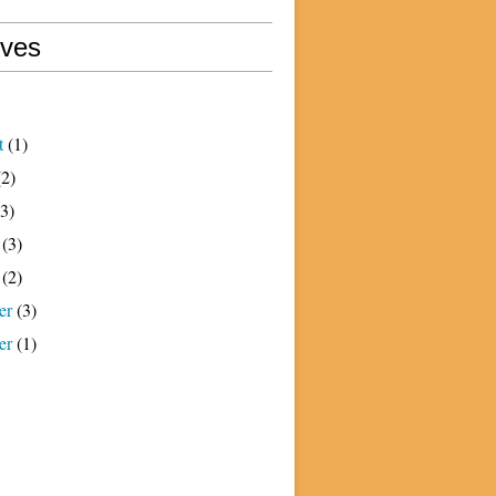
ives
t
(1)
2)
3)
(3)
(2)
er
(3)
er
(1)