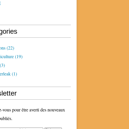
E
gories
ons
(22)
iculture
(19)
(3)
erleak
(1)
letter
vous pour être averti des nouveaux
publiés.