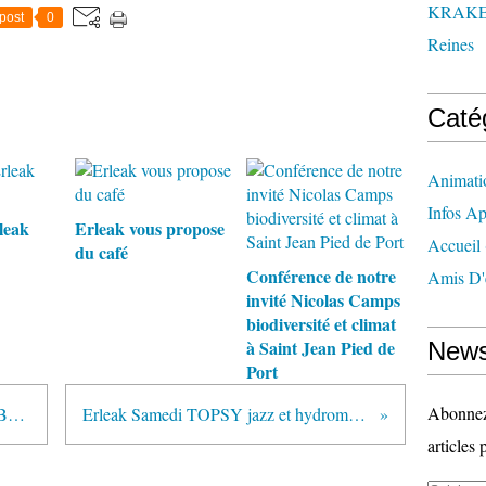
KRAK
post
0
Reines
Caté
Animati
Infos Ap
leak
Erleak vous propose
Accueil
du café
Conférence de notre
Amis D'
invité Nicolas Camps
biodiversité et climat
à Saint Jean Pied de
News
Port
Abonnez-
Invitation A G EUSKAL ERLE BELTZA
Erleak Samedi TOPSY jazz et hydromel chaud
articles 