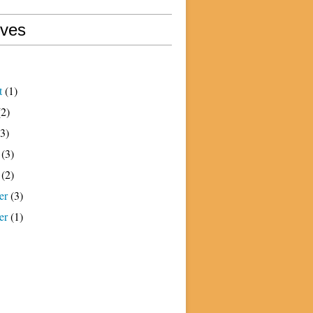
ives
t
(1)
2)
3)
(3)
(2)
er
(3)
er
(1)