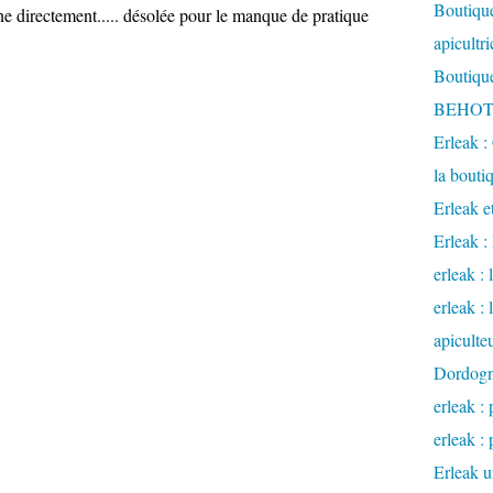
Boutique
nne directement..... désolée pour le manque de pratique
apicultr
Boutique
BEHOTE
Erleak :
la bouti
Erleak e
Erleak 
erleak : 
erleak :
apiculte
Dordog
erleak : 
erleak : 
Erleak u