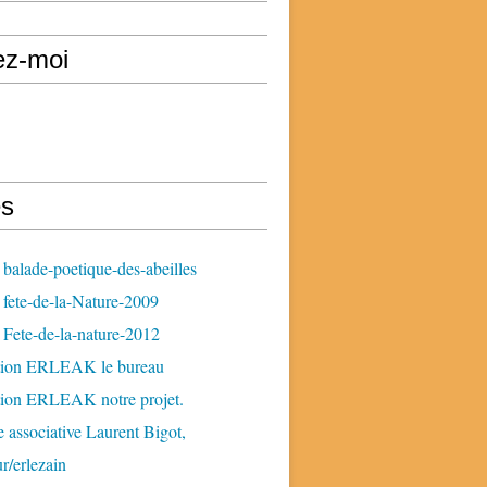
ez-moi
s
balade-poetique-des-abeilles
fete-de-la-Nature-2009
Fete-de-la-nature-2012
tion ERLEAK le bureau
tion ERLEAK notre projet.
 associative Laurent Bigot,
ur/erlezain