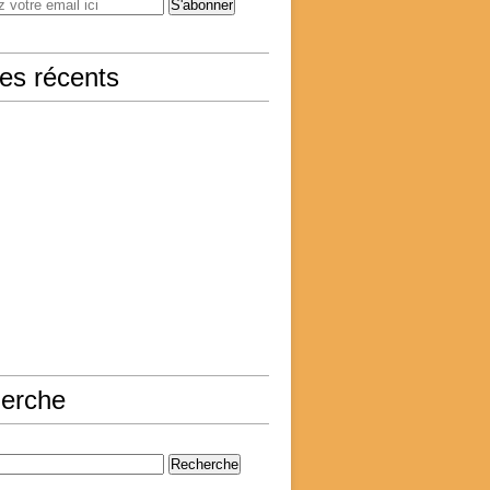
les récents
erche