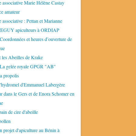
 associative Marie Hélène Castay
ice amateur
 associative : Pettan et Marianne
GUY apiculteurs à ORDIAP
 Coordonnées et heures d’ouverture de
que
t les Abeilles de Krake
: La gelée royale GPGR "AB"
la propolis
 l'hydromel d'Emmanuel Labergère
ur dans le Gers et de Enora Schomer en
ne
pain de cire d'abeille
pollen
n projet d'apiculture au Bénin à