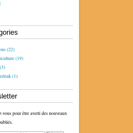
E
gories
ons
(22)
iculture
(19)
(3)
erleak
(1)
letter
vous pour être averti des nouveaux
publiés.