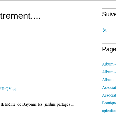
trement....
Suiv
Page
Album - 
Album - 
Album - 
Associa
fMIJjQVcgc
Associa
Boutique
E LIBERTE
de Bayonne les jardins partagés ...
apiculte