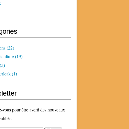
E
gories
ons
(22)
iculture
(19)
(3)
erleak
(1)
letter
vous pour être averti des nouveaux
publiés.