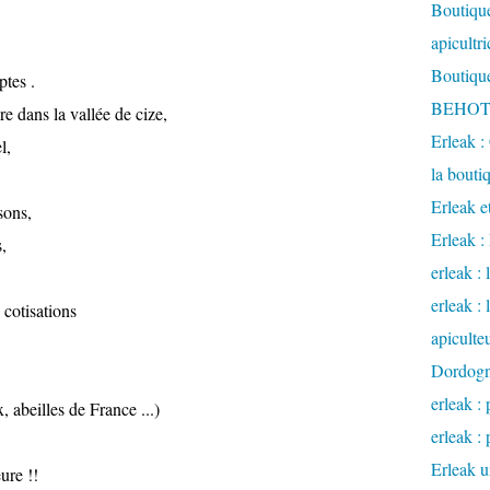
Boutique
apicultr
Boutique
ptes .
BEHOTE
re dans la vallée de cize,
Erleak :
l,
la bouti
Erleak e
sons,
Erleak 
s,
erleak : 
erleak :
 cotisations
apiculte
Dordog
erleak : 
, abeilles de France ...)
erleak : 
Erleak u
ure !!