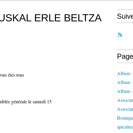
G EUSKAL ERLE BELTZA
Suiv
Page
Album - 
vous êtes tous
Album - 
Album - 
Associa
emblée générale le samedi 15
Associa
Boutique
apiculte