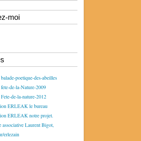
ez-moi
s
balade-poetique-des-abeilles
fete-de-la-Nature-2009
Fete-de-la-nature-2012
tion ERLEAK le bureau
tion ERLEAK notre projet.
 associative Laurent Bigot,
ur/erlezain