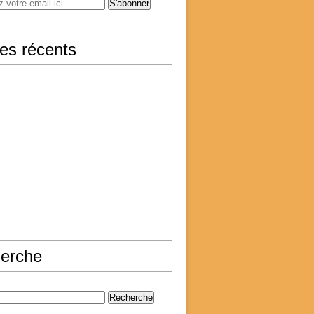
les récents
erche