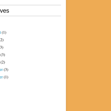
ives
t
(1)
2)
3)
(3)
(2)
er
(3)
er
(1)