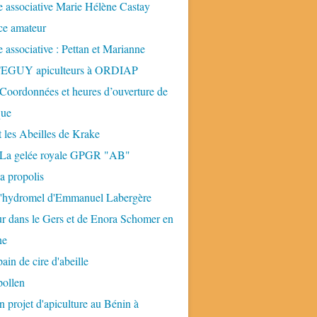
 associative Marie Hélène Castay
ice amateur
 associative : Pettan et Marianne
GUY apiculteurs à ORDIAP
 Coordonnées et heures d’ouverture de
que
t les Abeilles de Krake
: La gelée royale GPGR "AB"
la propolis
 l'hydromel d'Emmanuel Labergère
ur dans le Gers et de Enora Schomer en
ne
pain de cire d'abeille
pollen
n projet d'apiculture au Bénin à