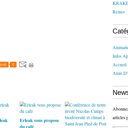
KRAK
Reines
Caté
Animati
Infos Ap
Accueil
post
0
Amis D'
News
Abonnez-
articles 
leak
Erleak vous propose
du café